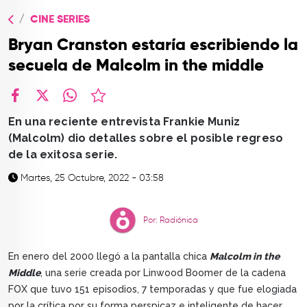
TOP
CINE SERIES
QUIÉNES SOMOS
Bryan Cranston estaría escribiendo la
CONTACTO
secuela de Malcolm in the middle
facebook
X
whatsapp
En una reciente entrevista Frankie Muniz
(Malcolm) dio detalles sobre el posible regreso
de la exitosa serie.
Martes, 25 Octubre, 2022 - 03:58
Por: Radiónica
En enero del 2000 llegó a la pantalla chica
Malcolm in the
Middle
, una serie creada por Linwood Boomer de la cadena
FOX que tuvo 151 episodios, 7 temporadas y que fue elogiada
por la crítica por su forma perspicaz e inteligente de hacer