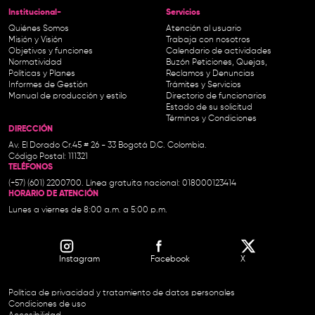
Institucional-
Servicios
Quiénes Somos
Atención al usuario
Misión y Visión
Trabaja con nosotros
Objetivos y funciones
Calendario de actividades
Normatividad
Buzón Peticiones, Quejas,
Políticas y Planes
Reclamos y Denuncias
Informes de Gestión
Trámites y Servicios
Manual de producción y estilo
Directorio de funcionarios
Estado de su solicitud
Términos y Condiciones
DIRECCIÓN
Av. El Dorado Cr.45 # 26 - 33 Bogotá D.C. Colombia.
Código Postal: 111321
TELÉFONOS
(+57) (601) 2200700. Línea gratuita nacional: 018000123414
HORARIO DE ATENCIÓN
Lunes a viernes de 8:00 a.m. a 5:00 p.m.
Instagram
Facebook
X
Política de privacidad y tratamiento de datos personales
Condiciones de uso