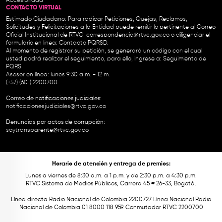
Accesibilidad
CONTACTO VIRTUAL
Estimado Ciudadano: Para radicar Peticiones, Quejas, Reclamos,
Solicitudes y Felicitaciones a la Entidad puede remitir lo pertinente al Correo
Oficial Institucional de RTVC
correspondencia@rtvc.gov.co
o diligenciar el
formulario en línea:
Contacto PQRSD.
Al momento de registrar su petición, se generará un código con el cual
usted podrá realizar el seguimiento, para ello, ingrese a:
Seguimiento de
PQRS
Asesor en línea: lunes 9:30 a.m. - 12 m.
(+57) (601) 2200700
Correo de notificaciones judiciales:
notificacionesjudiciales@rtvc.gov.co
Denuncias por actos de corrupción:
soytransparente@rtvc.gov.co
Horario de atención y entrega de premios:
Lunes a viernes de 8:30 a.m. a 1 p.m. y de 2:30 p.m. a 4:30 p.m.
RTVC Sistema de Medios Públicos, Carrera 45 # 26-33, Bogotá.
Línea directa Radio Nacional de Colombia 2200727 Línea Nacional Radio
Nacional de Colombia 01 8000 118 959. Conmutador RTVC 2200700