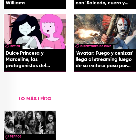
Williams
con 'Salcedo, cuero y
boogaloo', spin off
SERIES
DIRECTORES DE CINE
Dulce Princesa y
'Avatar: Fuego y cenizas'
Marceline, las
llega al streaming luego
protagonistas del
de su exitoso paso por
próximo spin-off de 'Hora
cines
de Aventura'
LO MÁS LEÍDO
PERROS