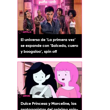
NETFLIX
El universo de 'La primera vez'
se expande con 'Salcedo, cuero
y boogaloo', spin off
SERIES
Dulce Princesa y Marceline, las
protagonistas del próximo spin-