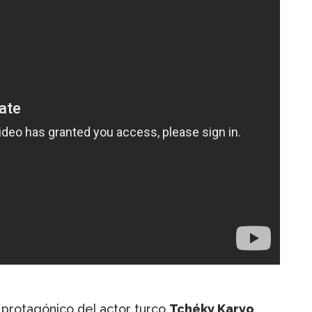
 protagónico del actor turco
Tchéky Karyo
,