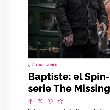
CINE SERIES
Baptiste: el Spin
serie The Missin
facebook
X
whatsapp