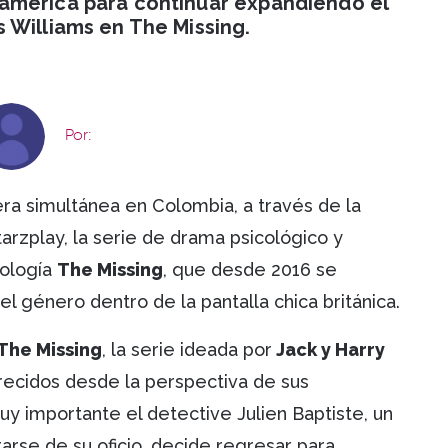
américa para continuar expandiendo el
 Williams en The Missing.
Por:
a simultánea en Colombia, a través de la
arzplay, la serie de drama psicológico y
tología
The Missing
, que desde 2016 se
l género dentro de la pantalla chica británica.
The Missing
, la serie ideada por
Jack y Harry
ecidos desde la perspectiva de sus
 muy importante el detective Julien Baptiste, un
rarse de su oficio, decide regresar para