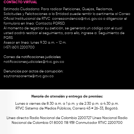
CONTACTO VIRTUAL
Estimado Ciudadano: Para radicar Peticiones, Quejas, Reclamos,
Solicitudes y Felicitaciones a la Entidad puede remitir lo pertinente al Correo
Oficial Institucional de RTVC
correspondencia@rtvc.gov.co
o diligenciar el
formulario en línea:
Contacto PQRSD.
Al momento de registrar su petición, se generará un código con el cual
usted podrá realizar el seguimiento, para ello, ingrese a:
Seguimiento de
PQRS
Asesor en línea: lunes 9:30 a.m. - 12 m.
(+57) (601) 2200700
Correo de notificaciones judiciales:
notificacionesjudiciales@rtvc.gov.co
Denuncias por actos de corrupción:
soytransparente@rtvc.gov.co
Horario de atención y entrega de premios:
Lunes a viernes de 8:30 a.m. a 1 p.m. y de 2:30 p.m. a 4:30 p.m.
RTVC Sistema de Medios Públicos, Carrera 45 # 26-33, Bogotá.
Línea directa Radio Nacional de Colombia 2200727 Línea Nacional Radio
Nacional de Colombia 01 8000 118 959. Conmutador RTVC 2200700