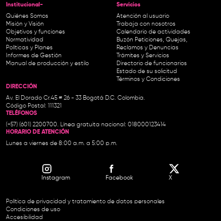
Institucional-
Servicios
Quiénes Somos
Atención al usuario
Misión y Visión
Trabaja con nosotros
Objetivos y funciones
Calendario de actividades
Normatividad
Buzón Peticiones, Quejas,
Políticas y Planes
Reclamos y Denuncias
Informes de Gestión
Trámites y Servicios
Manual de producción y estilo
Directorio de funcionarios
Estado de su solicitud
Términos y Condiciones
DIRECCIÓN
Av. El Dorado Cr.45 # 26 - 33 Bogotá D.C. Colombia.
Código Postal: 111321
TELÉFONOS
(+57) (601) 2200700. Línea gratuita nacional: 018000123414
HORARIO DE ATENCIÓN
Lunes a viernes de 8:00 a.m. a 5:00 p.m.
Instagram
Facebook
X
Política de privacidad y tratamiento de datos personales
Condiciones de uso
Accesibilidad