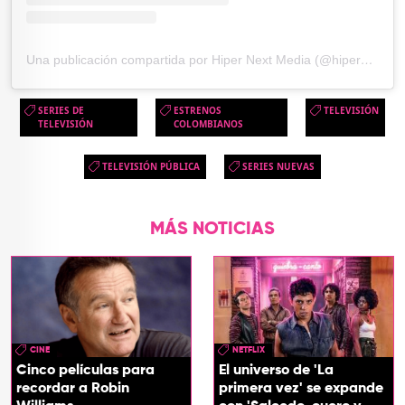
Una publicación compartida por Hiper Next Media (@hipernextmedia)
SERIES DE
ESTRENOS
TELEVISIÓN
TELEVISIÓN
COLOMBIANOS
TELEVISIÓN PÚBLICA
SERIES NUEVAS
MÁS NOTICIAS
CINE
NETFLIX
Cinco películas para
El universo de 'La
recordar a Robin
primera vez' se expande