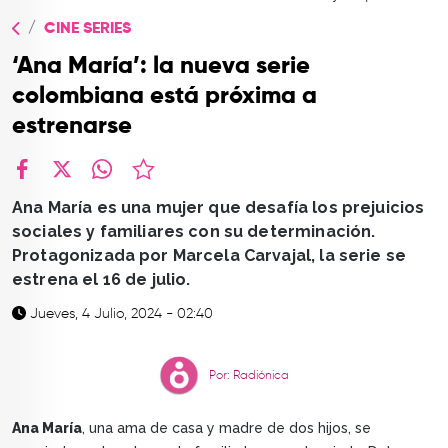
TOP
CINE SERIES
QUIÉNES SOMOS
‘Ana María’: la nueva serie
CONTACTO
colombiana está próxima a
estrenarse
facebook
X
whatsapp
Ana María es una mujer que desafía los prejuicios
sociales y familiares con su determinación.
Protagonizada por Marcela Carvajal, la serie se
estrena el 16 de julio.
Jueves, 4 Julio, 2024 - 02:40
Por: Radiónica
Ana María
, una ama de casa y madre de dos hijos, se