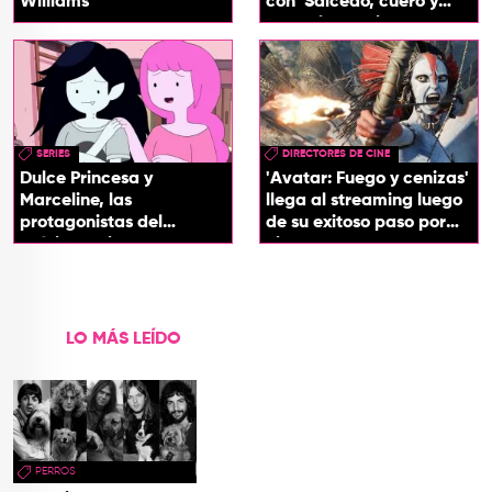
Williams
con 'Salcedo, cuero y
boogaloo', spin off
SERIES
DIRECTORES DE CINE
Dulce Princesa y
'Avatar: Fuego y cenizas'
Marceline, las
llega al streaming luego
protagonistas del
de su exitoso paso por
próximo spin-off de 'Hora
cines
de Aventura'
LO MÁS LEÍDO
PERROS