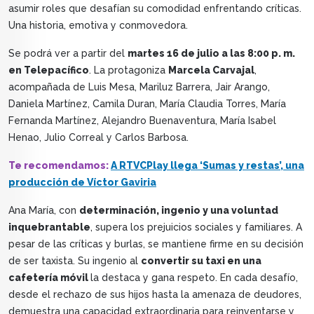
asumir roles que desafían su comodidad enfrentando críticas.
Una historia, emotiva y conmovedora.
Se podrá ver a partir del
martes 16 de julio a las 8:00 p. m.
en Telepacífico
. La protagoniza
Marcela Carvajal
,
acompañada de Luis Mesa, Mariluz Barrera, Jair Arango,
Daniela Martínez, Camila Duran, María Claudia Torres, María
Fernanda Martínez, Alejandro Buenaventura, María Isabel
Henao, Julio Correal y Carlos Barbosa.
Te recomendamos:
A RTVCPlay llega ‘Sumas y restas’, una
producción de Víctor Gaviria
Ana María, con
determinación, ingenio y una voluntad
inquebrantable
, supera los prejuicios sociales y familiares. A
pesar de las críticas y burlas, se mantiene firme en su decisión
de ser taxista. Su ingenio al
convertir su taxi en una
cafetería móvil
la destaca y gana respeto. En cada desafío,
desde el rechazo de sus hijos hasta la amenaza de deudores,
demuestra una capacidad extraordinaria para reinventarse y