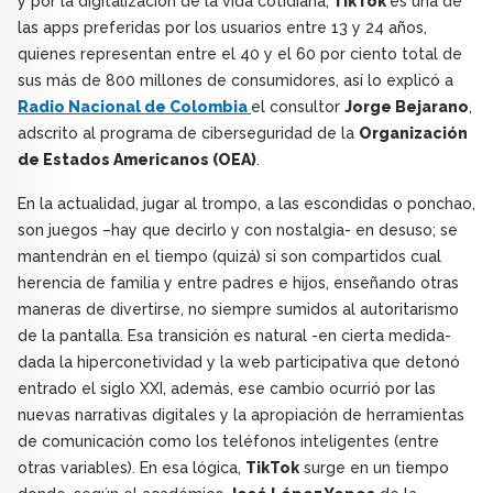
y por la digitalización de la vida cotidiana,
TikTok
es una de
las apps preferidas por los usuarios entre 13 y 24 años,
quienes representan entre el 40 y el 60 por ciento total de
sus más de 800 millones de consumidores, así lo explicó a
Radio Nacional de Colombia
el consultor
Jorge Bejarano
,
adscrito al programa de ciberseguridad de la
Organización
de Estados Americanos (OEA)
.
En la actualidad, jugar al trompo, a las escondidas o ponchao,
son juegos –hay que decirlo y con nostalgia- en desuso; se
mantendrán en el tiempo (quizá) si son compartidos cual
herencia de familia y entre padres e hijos, enseñando otras
maneras de divertirse, no siempre sumidos al autoritarismo
de la pantalla. Esa transición es natural -en cierta medida-
dada la hiperconetividad y la web participativa que detonó
entrado el siglo XXI, además, ese cambio ocurrió por las
nuevas narrativas digitales y la apropiación de herramientas
de comunicación como los teléfonos inteligentes (entre
otras variables). En esa lógica,
TikTok
surge en un tiempo