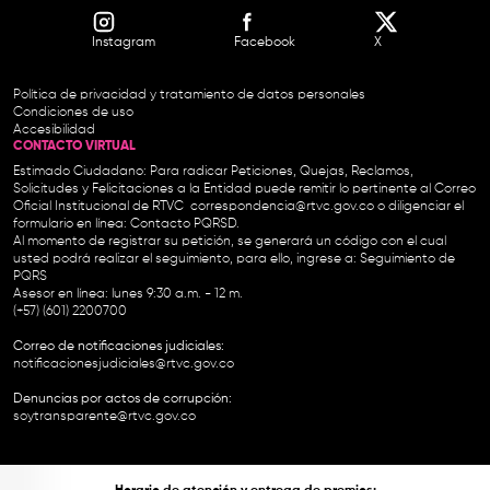
Instagram
Facebook
X
Política de privacidad y tratamiento de datos personales
Condiciones de uso
Accesibilidad
CONTACTO VIRTUAL
Estimado Ciudadano: Para radicar Peticiones, Quejas, Reclamos,
Solicitudes y Felicitaciones a la Entidad puede remitir lo pertinente al Correo
Oficial Institucional de RTVC
correspondencia@rtvc.gov.co
o diligenciar el
formulario en línea:
Contacto PQRSD.
Al momento de registrar su petición, se generará un código con el cual
usted podrá realizar el seguimiento, para ello, ingrese a:
Seguimiento de
PQRS
Asesor en línea: lunes 9:30 a.m. - 12 m.
(+57) (601) 2200700
Correo de notificaciones judiciales:
notificacionesjudiciales@rtvc.gov.co
Denuncias por actos de corrupción:
soytransparente@rtvc.gov.co