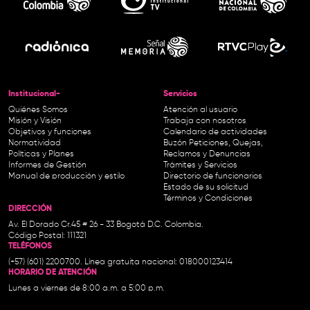
Institucional-
Servicios
Quiénes Somos
Atención al usuario
Misión y Visión
Trabaja con nosotros
Objetivos y funciones
Calendario de actividades
Normatividad
Buzón Peticiones, Quejas,
Políticas y Planes
Reclamos y Denuncias
Informes de Gestión
Trámites y Servicios
Manual de producción y estilo
Directorio de funcionarios
Estado de su solicitud
Términos y Condiciones
DIRECCIÓN
Av. El Dorado Cr.45 # 26 - 33 Bogotá D.C. Colombia.
Código Postal: 111321
TELÉFONOS
(+57) (601) 2200700. Línea gratuita nacional: 018000123414
HORARIO DE ATENCIÓN
Lunes a viernes de 8:00 a.m. a 5:00 p.m.