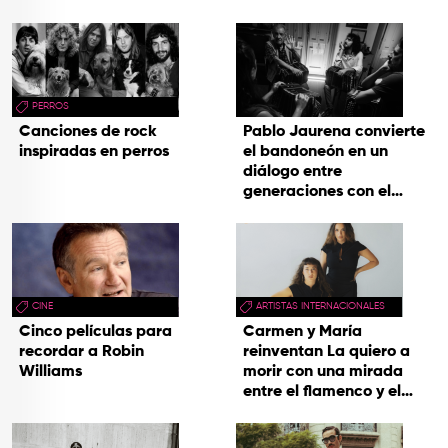
PERROS
Canciones de rock
Pablo Jaurena convierte
inspiradas en perros
el bandoneón en un
diálogo entre
generaciones con el
videoclip de Un dios
hecho cenizas
CINE
ARTISTAS INTERNACIONALES
Cinco películas para
Carmen y María
recordar a Robin
reinventan La quiero a
Williams
morir con una mirada
entre el flamenco y el
soul