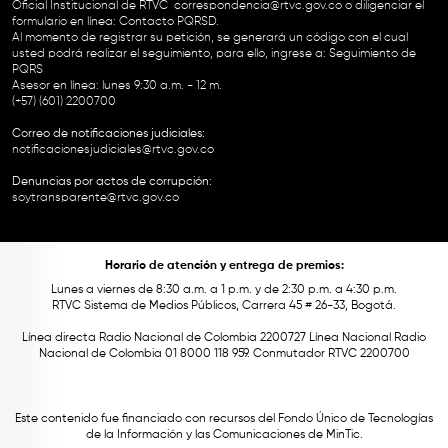
Oficial Institucional de RTVC
correspondencia@rtvc.gov.co
o diligenciar el
formulario en línea:
Contacto PQRSD.
Al momento de registrar su petición, se generará un código con el cual
usted podrá realizar el seguimiento, para ello, ingrese a:
Seguimiento de
PQRS
Asesor en línea: lunes 9:30 a.m. - 12 m.
(+57) (601) 2200700
Correo de notificaciones judiciales:
notificacionesjudiciales@rtvc.gov.co
Denuncias por actos de corrupción:
soytransparente@rtvc.gov.co
Horario de atención y entrega de premios:
Lunes a viernes de 8:30 a.m. a 1 p.m. y de 2:30 p.m. a 4:30 p.m.
RTVC Sistema de Medios Públicos, Carrera 45 # 26-33, Bogotá.
Línea directa Radio Nacional de Colombia 2200727 Línea Nacional Radio
Nacional de Colombia 01 8000 118 959. Conmutador RTVC 2200700
Este contenido fue financiado con recursos del Fondo Único de Tecnologías
de la Información y las Comunicaciones de MinTic.