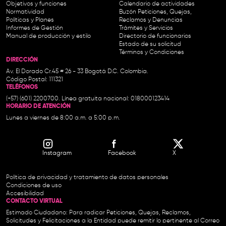
Objetivos y funciones
Calendario de actividades
Normatividad
Buzón Peticiones, Quejas,
Políticas y Planes
Reclamos y Denuncias
Informes de Gestión
Trámites y Servicios
Manual de producción y estilo
Directorio de funcionarios
Estado de su solicitud
Términos y Condiciones
DIRECCIÓN
Av. El Dorado Cr.45 # 26 - 33 Bogotá D.C. Colombia.
Código Postal: 111321
TELÉFONOS
(+57) (601) 2200700. Línea gratuita nacional: 018000123414
HORARIO DE ATENCIÓN
Lunes a viernes de 8:00 a.m. a 5:00 p.m.
Instagram
Facebook
X
Política de privacidad y tratamiento de datos personales
Condiciones de uso
Accesibilidad
CONTACTO VIRTUAL
Estimado Ciudadano: Para radicar Peticiones, Quejas, Reclamos,
Solicitudes y Felicitaciones a la Entidad puede remitir lo pertinente al Correo