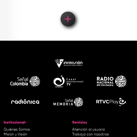
Institucional-
Servicios
Quiénes Somos
Atención al usuario
Misión y Visión
Trabaja con nosotros