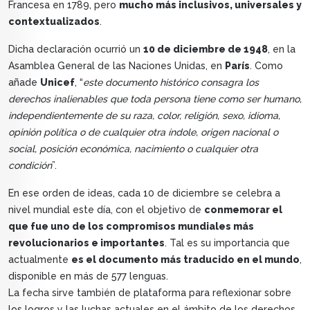
Francesa en 1789, pero
mucho más inclusivos, universales y
contextualizados
.
Dicha declaración ocurrió un
10 de diciembre de 1948
, en la
Asamblea General de las Naciones Unidas, en
París
. Como
añade
Unicef
, “
este documento histórico consagra los
derechos inalienables que toda persona tiene como ser humano,
independientemente de su raza, color, religión, sexo, idioma,
opinión política o de cualquier otra índole, origen nacional o
social, posición económica, nacimiento o cualquier otra
condición
”.
En ese orden de ideas, cada 10 de diciembre se celebra a
nivel mundial este día, con el objetivo de
conmemorar el
que fue uno de los compromisos mundiales más
revolucionarios e importantes
. Tal es su importancia que
actualmente
es el documento más traducido en el mundo
,
disponible en más de 577 lenguas.
La fecha sirve también de plataforma para reflexionar sobre
los logros y las luchas actuales en el ámbito de los derechos