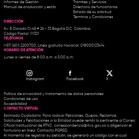
Informes de Gestión
Trámites y Servicios
Manual de producción y estilo
Directorio de funcionarios
Estado de su solicitud
Términos y Condiciones
DIRECCIÓN
Av. El Dorado Cr.45 # 26 - 33 Bogotá D.C. Colombia.
Código Postal: 111321
TELÉFONOS
(+57) (601) 2200700. Línea gratuita nacional: 018000123414
HORARIO DE ATENCIÓN
Lunes a viernes de 8:00 a.m. a 5:00 p.m.
Instagram
Facebook
X
Política de privacidad y tratamiento de datos personales
Condiciones de uso
Accesibilidad
CONTACTO VIRTUAL
Estimado Ciudadano: Para radicar Peticiones, Quejas, Reclamos,
Solicitudes y Felicitaciones a la Entidad puede remitir lo pertinente al Correo
Oficial Institucional de RTVC
correspondencia@rtvc.gov.co
o diligenciar el
formulario en línea:
Contacto PQRSD.
Al momento de registrar su petición, se generará un código con el cual