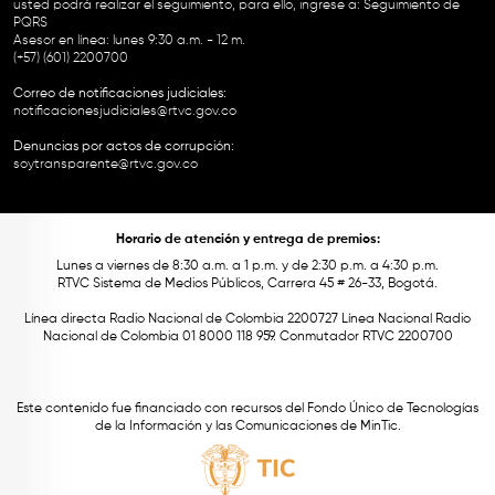
usted podrá realizar el seguimiento, para ello, ingrese a:
Seguimiento de
PQRS
Asesor en línea: lunes 9:30 a.m. - 12 m.
(+57) (601) 2200700
Correo de notificaciones judiciales:
notificacionesjudiciales@rtvc.gov.co
Denuncias por actos de corrupción:
soytransparente@rtvc.gov.co
Horario de atención y entrega de premios:
Lunes a viernes de 8:30 a.m. a 1 p.m. y de 2:30 p.m. a 4:30 p.m.
RTVC Sistema de Medios Públicos, Carrera 45 # 26-33, Bogotá.
Línea directa Radio Nacional de Colombia 2200727 Línea Nacional Radio
Nacional de Colombia 01 8000 118 959. Conmutador RTVC 2200700
Este contenido fue financiado con recursos del Fondo Único de Tecnologías
de la Información y las Comunicaciones de MinTic.