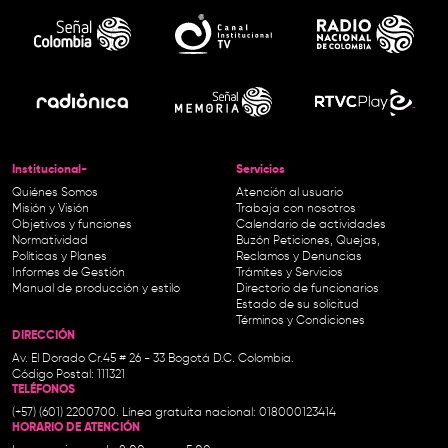
Institucional-
Servicios
Quiénes Somos
Atención al usuario
Misión y Visión
Trabaja con nosotros
Objetivos y funciones
Calendario de actividades
Normatividad
Buzón Peticiones, Quejas,
Políticas y Planes
Reclamos y Denuncias
Informes de Gestión
Trámites y Servicios
Manual de producción y estilo
Directorio de funcionarios
Estado de su solicitud
Términos y Condiciones
DIRECCIÓN
Av. El Dorado Cr.45 # 26 - 33 Bogotá D.C. Colombia.
Código Postal: 111321
TELÉFONOS
(+57) (601) 2200700. Línea gratuita nacional: 018000123414
HORARIO DE ATENCIÓN