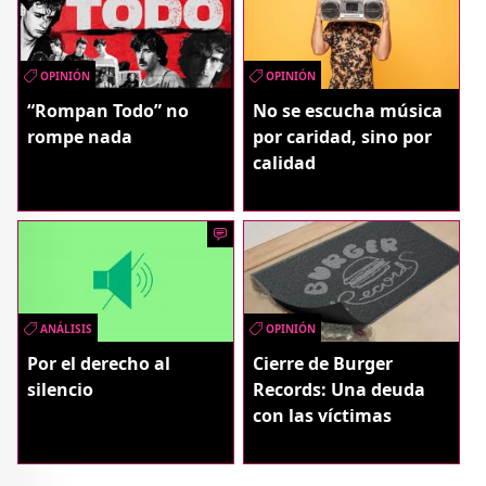
OPINIÓN
OPINIÓN
“Rompan Todo” no
No se escucha música
rompe nada
por caridad, sino por
calidad
ANÁLISIS
OPINIÓN
Por el derecho al
Cierre de Burger
silencio
Records: Una deuda
con las víctimas