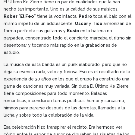
El Último Ke Zierre tiene un par de cualidades que la han
hecho tan importante. Uno es la calidad de sus músicos.
Rober "El Feo"
tiene la voz intacta,
Pedro
toca el bajo con el
mismo ímpetu de un adolescente,
Oscar
y
Tico
armonizan de
forma perfecta sus guitarras y
Kusio
en la batería no
parpadea, concentrado todo el concierto marcaba el ritmo sin
desentonar y tocando más rápido en la grabaciones de
estudio.
La música de esta banda es un punk elaborado, pero que no
deja su esencia ruda, veloz y furiosa. Eso es el resultado de la
experiencia de 30 años en los que el grupo ha construido una
gama de canciones muy variada. Sin duda El Último Ke Zierre
tiene composiciones para todo momento. Baladas
románticas, incendiaron temas políticos, humor y sarcasmo,
himnos para pararse después de las derrotas, llamados a la
lucha y sobre todo la celebración de la vida.
Esa celebración hizo transpirar el recinto. Era hermoso ver
cómo entre la vapor de sudor se dibujaban las siluetas de los