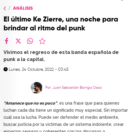
TOP
ANÁLISIS
QUIÉNES SOMOS
El último Ke Zierre, una noche para
CONTACTO
brindar al ritmo del punk
facebook
X
whatsapp
Vivimos el regreso de esta banda española de
punk a la capital.
Lunes, 24 Octubre, 2022 - 03:45
Por: Juan Sebastián Barriga Ossa
“Amanece que no es poco”
, es una frase que para quienes
luchan cada día tiene un significado muy especial. Sin importar
cuál sea la lucha. Puede ser defender el medio ambiente,
buscar justicia por la víctimas de un sistema indolente, crear
espacios seguros y coherentes con los discursos o