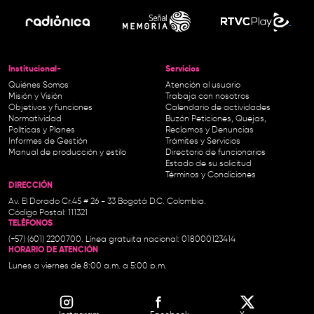
Institucional-
Servicios
Quiénes Somos
Atención al usuario
Misión y Visión
Trabaja con nosotros
Objetivos y funciones
Calendario de actividades
Normatividad
Buzón Peticiones, Quejas,
Políticas y Planes
Reclamos y Denuncias
Informes de Gestión
Trámites y Servicios
Manual de producción y estilo
Directorio de funcionarios
Estado de su solicitud
Términos y Condiciones
DIRECCIÓN
Av. El Dorado Cr.45 # 26 - 33 Bogotá D.C. Colombia.
Código Postal: 111321
TELÉFONOS
(+57) (601) 2200700. Línea gratuita nacional: 018000123414
HORARIO DE ATENCIÓN
Lunes a viernes de 8:00 a.m. a 5:00 p.m.