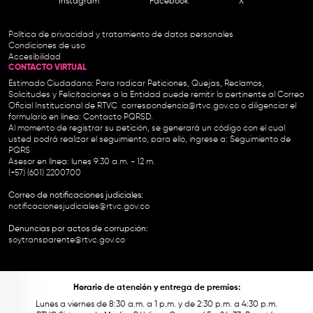
Instagram
Facebook
X
Política de privacidad y tratamiento de datos personales
Condiciones de uso
Accesibilidad
CONTACTO VIRTUAL
Estimado Ciudadano: Para radicar Peticiones, Quejas, Reclamos,
Solicitudes y Felicitaciones a la Entidad puede remitir lo pertinente al Correo
Oficial Institucional de RTVC
correspondencia@rtvc.gov.co
o diligenciar el
formulario en línea:
Contacto PQRSD.
Al momento de registrar su petición, se generará un código con el cual
usted podrá realizar el seguimiento, para ello, ingrese a:
Seguimiento de
PQRS
Asesor en línea: lunes 9:30 a.m. - 12 m.
(+57) (601) 2200700
Correo de notificaciones judiciales:
notificacionesjudiciales@rtvc.gov.co
Denuncias por actos de corrupción:
soytransparente@rtvc.gov.co
Horario de atención y entrega de premios:
Lunes a viernes de 8:30 a.m. a 1 p.m. y de 2:30 p.m. a 4:30 p.m.