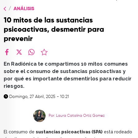
TOP
ANÁLISIS
QUIÉNES SOMOS
10 mitos de las sustancias
CONTACTO
psicoactivas, desmentir para
prevenir
facebook
X
whatsapp
En Radiónica te compartimos 10 mitos comunes
sobre el consumo de sustancias psicoactivas y
por qué es importante desmentirlos para reducir
riesgos.
Domingo, 27 Abril, 2025 - 10:21
Por: Laura Catalina Ortiz Gomez
El consumo de
sustancias psicoactivas (SPA)
está rodeado