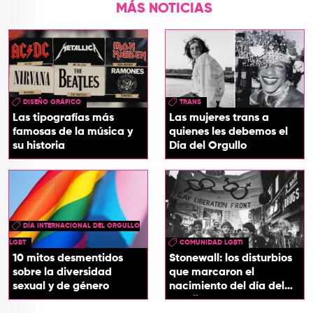
MÁS NOTICIAS
DISEÑO GRÁFICO
TRANS
Las tipografías más
Las mujeres trans a
famosas de la música y
quienes les debemos el
su historia
Día del Orgullo
DÍA INTERNACIONAL DEL ORGULLO
LGBT
COMUNIDAD LGBTI
10 mitos desmentidos
Stonewall: los disturbios
sobre la diversidad
que marcaron el
sexual y de género
nacimiento del día del
orgullo