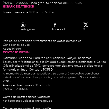
(+57) (601) 2200700. Línea gratuita nacional: 018000123414
HORARIO DE ATENCIÓN
Lunes a viernes de 8:00 a.m. a 5:00 p.m.
Instagram
Facebook
X
Política de privacidad y tratamiento de datos personales
Condiciones de uso
Accesibilidad
CONTACTO VIRTUAL
Estimado Ciudadano: Para radicar Peticiones, Quejas, Reclamos,
Solicitudes y Felicitaciones a la Entidad puede remitir lo pertinente al Correo
Oficial Institucional de RTVC
correspondencia@rtvc.gov.co
o diligenciar el
formulario en línea:
Contacto PQRSD.
Al momento de registrar su petición, se generará un código con el cual
usted podrá realizar el seguimiento, para ello, ingrese a:
Seguimiento de
PQRS
Asesor en línea: lunes 9:30 a.m. - 12 m.
(+57) (601) 2200700
Correo de notificaciones judiciales:
notificacionesjudiciales@rtvc.gov.co
Denuncias por actos de corrupción: