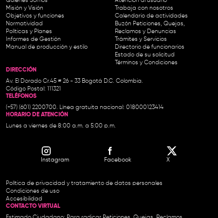
Quiénes Somos
Atención al usuario
Misión y Visión
Trabaja con nosotros
Objetivos y funciones
Calendario de actividades
Normatividad
Buzón Peticiones, Quejas,
Políticas y Planes
Reclamos y Denuncias
Informes de Gestión
Trámites y Servicios
Manual de producción y estilo
Directorio de funcionarios
Estado de su solicitud
Términos y Condiciones
DIRECCIÓN
Av. El Dorado Cr.45 # 26 - 33 Bogotá D.C. Colombia.
Código Postal: 111321
TELÉFONOS
(+57) (601) 2200700. Línea gratuita nacional: 018000123414
HORARIO DE ATENCIÓN
Lunes a viernes de 8:00 a.m. a 5:00 p.m.
Instagram
Facebook
X
Política de privacidad y tratamiento de datos personales
Condiciones de uso
Accesibilidad
CONTACTO VIRTUAL
Estimado Ciudadano: Para radicar Peticiones, Quejas, Reclamos,