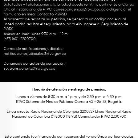
Solicitudes y Felicitaciones a la Entidad puede remitir lo pertinente al Correo
Oficial Institucional de RTVC
correspondencia@rtvc.gov.co
o diligenciar el
formulario en línea:
Contacto PQRSD.
Al momento de registrar su petición, se generará un código con el cual
usted podrá realizar el seguimiento, para ello, ingrese a:
Seguimiento de
PQRS
Asesor en línea: lunes 9:30 a.m. - 12 m.
(+57) (601) 2200700
Correo de notificaciones judiciales:
notificacionesjudiciales@rtvc.gov.co
Denuncias por actos de corrupción:
soytransparente@rtvc.gov.co
Horario de atención y entrega de premios:
Lunes a viernes de 8:30 a.m. a 1 p.m. y de 2:30 p.m. a 4:30 p.m.
RTVC Sistema de Medios Públicos, Carrera 45 # 26-33, Bogotá.
Línea directa Radio Nacional de Colombia 2200727 Línea Nacional Radio
Nacional de Colombia 01 8000 118 959. Conmutador RTVC 2200700
Este contenido fue financiado con recursos del Fondo Único de Tecnologías