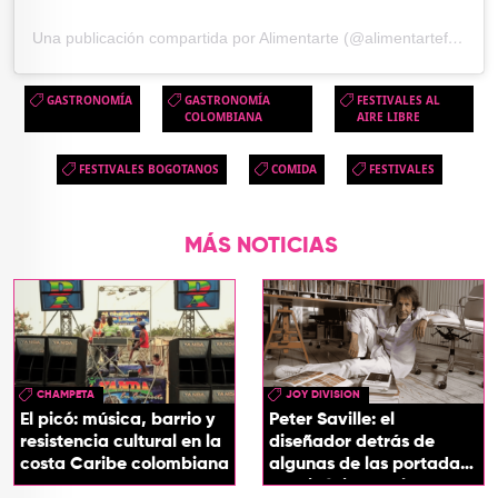
Una publicación compartida por Alimentarte (@alimentartefcv)
GASTRONOMÍA
GASTRONOMÍA
FESTIVALES AL
COLOMBIANA
AIRE LIBRE
FESTIVALES BOGOTANOS
COMIDA
FESTIVALES
MÁS NOTICIAS
CHAMPETA
JOY DIVISION
El picó: música, barrio y
Peter Saville: el
resistencia cultural en la
diseñador detrás de
costa Caribe colombiana
algunas de las portadas
más icónicas del rock