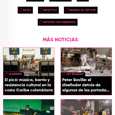
ARTES
FREESTYLE
BANDAS DE HIP HOP
ARTISTAS COLOMBIANOS
MÁS NOTICIAS
CHAMPETA
JOY DIVISION
El picó: música, barrio y
Peter Saville: el
resistencia cultural en la
diseñador detrás de
costa Caribe colombiana
algunas de las portadas
más icónicas del rock