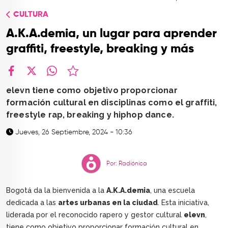
TOP
CULTURA
QUIÉNES SOMOS
A.K.A.demia, un lugar para aprender
CONTACTO
graffiti, freestyle, breaking y más
facebook
X
whatsapp
elevn tiene como objetivo proporcionar
formación cultural en disciplinas como el graffiti,
freestyle rap, breaking y hiphop dance.
Jueves, 26 Septiembre, 2024 - 10:36
Por: Radiónica
Bogotá da la bienvenida a la
A.K.A.demia
, una escuela
dedicada a las
artes urbanas en la ciudad
. Esta iniciativa,
liderada por el reconocido rapero y gestor cultural
elevn
,
tiene como objetivo proporcionar formación cultural en