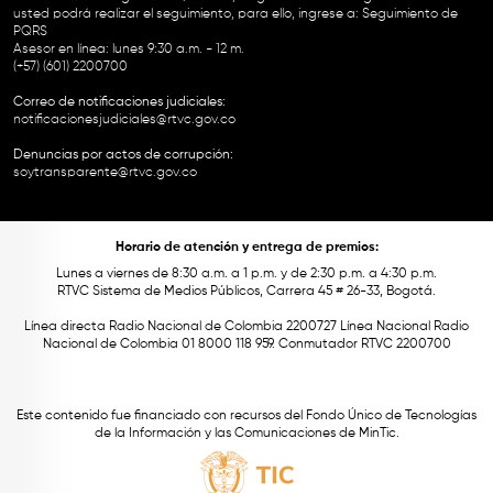
usted podrá realizar el seguimiento, para ello, ingrese a:
Seguimiento de
PQRS
Asesor en línea: lunes 9:30 a.m. - 12 m.
(+57) (601) 2200700
Correo de notificaciones judiciales:
notificacionesjudiciales@rtvc.gov.co
Denuncias por actos de corrupción:
soytransparente@rtvc.gov.co
Horario de atención y entrega de premios:
Lunes a viernes de 8:30 a.m. a 1 p.m. y de 2:30 p.m. a 4:30 p.m.
RTVC Sistema de Medios Públicos, Carrera 45 # 26-33, Bogotá.
Línea directa Radio Nacional de Colombia 2200727 Línea Nacional Radio
Nacional de Colombia 01 8000 118 959. Conmutador RTVC 2200700
Este contenido fue financiado con recursos del Fondo Único de Tecnologías
de la Información y las Comunicaciones de MinTic.