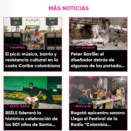
MÁS NOTICIAS
CHAMPETA
JOY DIVISION
El picó: música, barrio y
Peter Saville: el
resistencia cultural en la
diseñador detrás de
costa Caribe colombiana
algunas de las portadas
más icónicas del rock
SANTA MARTA
FESTIVALES
BEÉLE liderará la
Bogotá epicentro sonoro:
histórica celebración de
Llega el Festival de la
los 501 años de Santa
Radio "Colombia
Marta
Biocultural" 2026