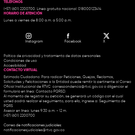
TELÉFONOS
(+57) (601) 2200700. Línea gratuita nacional: 018000123414
HORARIO DE ATENCIÓN
Lunes a viernes de 8:00 a.m. a 5:00 p.m.
Instagram
Facebook
X
Política de privacidad y tratamiento de datos personales
Condiciones de uso
Accesibilidad
CONTACTO VIRTUAL
Estimado Ciudadano: Para radicar Peticiones, Quejas, Reclamos,
Solicitudes y Felicitaciones a la Entidad puede remitir lo pertinente al Correo
Oficial Institucional de RTVC
correspondencia@rtvc.gov.co
o diligenciar el
formulario en línea:
Contacto PQRSD.
Al momento de registrar su petición, se generará un código con el cual
usted podrá realizar el seguimiento, para ello, ingrese a:
Seguimiento de
PQRS
Asesor en línea: lunes 9:30 a.m. - 12 m.
(+57) (601) 2200700
Correo de notificaciones judiciales:
notificacionesjudiciales@rtvc.gov.co