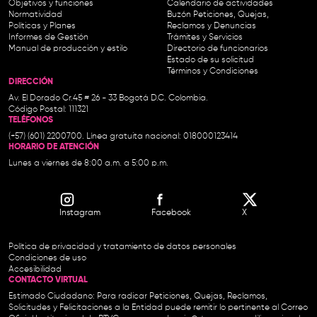
Objetivos y funciones
Calendario de actividades
Normatividad
Buzón Peticiones, Quejas,
Políticas y Planes
Reclamos y Denuncias
Informes de Gestión
Trámites y Servicios
Manual de producción y estilo
Directorio de funcionarios
Estado de su solicitud
Términos y Condiciones
DIRECCIÓN
Av. El Dorado Cr.45 # 26 - 33 Bogotá D.C. Colombia.
Código Postal: 111321
TELÉFONOS
(+57) (601) 2200700. Línea gratuita nacional: 018000123414
HORARIO DE ATENCIÓN
Lunes a viernes de 8:00 a.m. a 5:00 p.m.
Instagram
Facebook
X
Política de privacidad y tratamiento de datos personales
Condiciones de uso
Accesibilidad
CONTACTO VIRTUAL
Estimado Ciudadano: Para radicar Peticiones, Quejas, Reclamos,
Solicitudes y Felicitaciones a la Entidad puede remitir lo pertinente al Correo