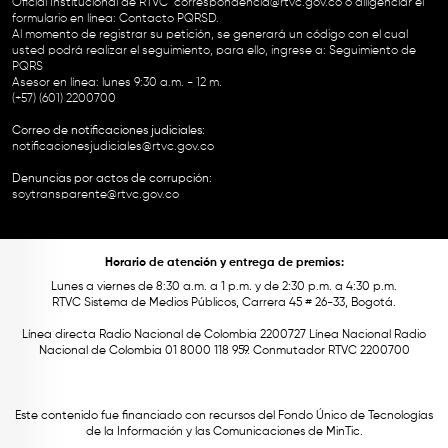
Oficial Institucional de RTVC
correspondencia@rtvc.gov.co
o diligenciar el
formulario en línea:
Contacto PQRSD.
Al momento de registrar su petición, se generará un código con el cual
usted podrá realizar el seguimiento, para ello, ingrese a:
Seguimiento de
PQRS
Asesor en línea: lunes 9:30 a.m. - 12 m.
(+57) (601) 2200700
Correo de notificaciones judiciales:
notificacionesjudiciales@rtvc.gov.co
Denuncias por actos de corrupción:
soytransparente@rtvc.gov.co
Horario de atención y entrega de premios:
Lunes a viernes de 8:30 a.m. a 1 p.m. y de 2:30 p.m. a 4:30 p.m.
RTVC Sistema de Medios Públicos, Carrera 45 # 26-33, Bogotá.
Línea directa Radio Nacional de Colombia 2200727 Línea Nacional Radio
Nacional de Colombia 01 8000 118 959. Conmutador RTVC 2200700
Este contenido fue financiado con recursos del Fondo Único de Tecnologías
de la Información y las Comunicaciones de MinTic.