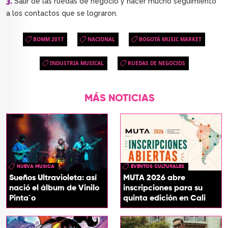
3.
Salir de las ruedas de negocio y hacer mucho seguimiento
a los contactos que se lograron.
BOMM 2017
NACIONAL
BOGOTÁ MUSIC MARKET
INDUSTRIA MUSICAL
RUEDAS DE NEGOCIOS
MÁS NOTICIAS
NUEVA MUSICA
EVENTOS CULTURALES
Sueños Ultravioleta: así
MUTA 2026 abre
nació el álbum de Vinilo
inscripciones para su
Pinta´o
quinta edición en Cali