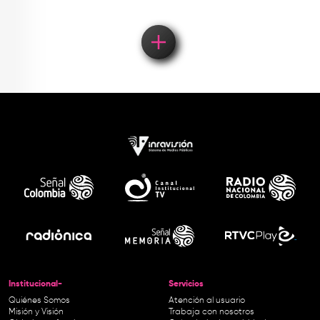
Institucional-
Servicios
Quiénes Somos
Atención al usuario
Misión y Visión
Trabaja con nosotros