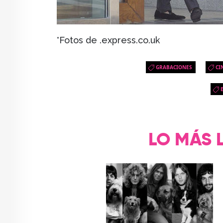
*Fotos de .express.co.uk
GRABACIONES
CI
LO MÁS 