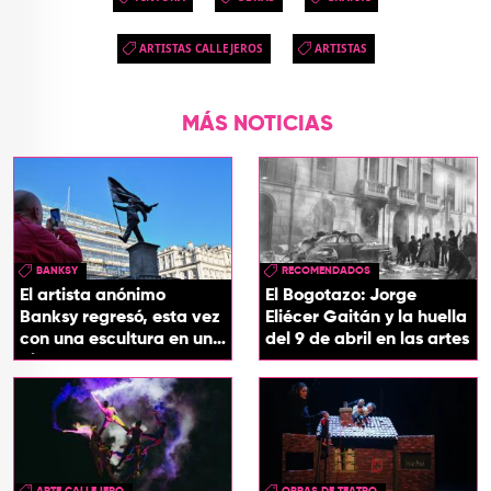
ARTISTAS CALLEJEROS
ARTISTAS
MÁS NOTICIAS
BANKSY
RECOMENDADOS
El artista anónimo
El Bogotazo: Jorge
Banksy regresó, esta vez
Eliécer Gaitán y la huella
con una escultura en una
del 9 de abril en las artes
plaza de Londres
ARTE CALLEJERO
OBRAS DE TEATRO