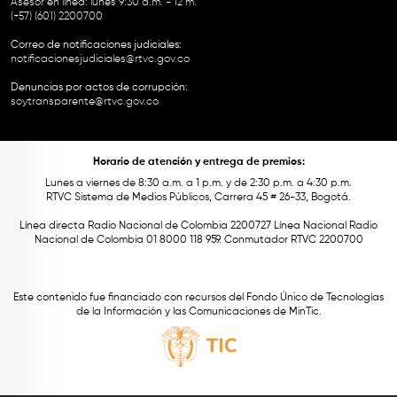
Asesor en línea: lunes 9:30 a.m. - 12 m.
(+57) (601) 2200700
Correo de notificaciones judiciales:
notificacionesjudiciales@rtvc.gov.co
Denuncias por actos de corrupción:
soytransparente@rtvc.gov.co
Horario de atención y entrega de premios:
Lunes a viernes de 8:30 a.m. a 1 p.m. y de 2:30 p.m. a 4:30 p.m.
RTVC Sistema de Medios Públicos, Carrera 45 # 26-33, Bogotá.
Línea directa Radio Nacional de Colombia 2200727 Línea Nacional Radio
Nacional de Colombia 01 8000 118 959. Conmutador RTVC 2200700
Este contenido fue financiado con recursos del Fondo Único de Tecnologías
de la Información y las Comunicaciones de MinTic.