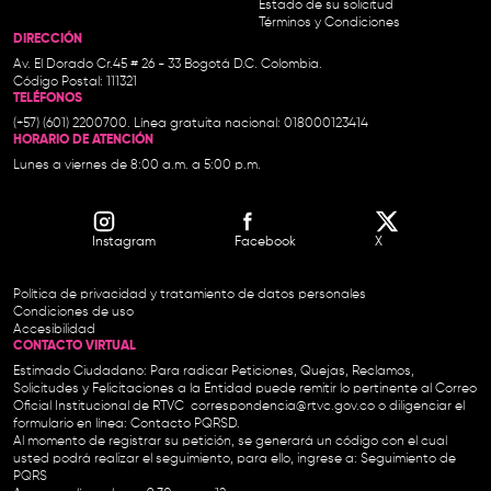
Estado de su solicitud
Términos y Condiciones
DIRECCIÓN
Av. El Dorado Cr.45 # 26 - 33 Bogotá D.C. Colombia.
Código Postal: 111321
TELÉFONOS
(+57) (601) 2200700. Línea gratuita nacional: 018000123414
HORARIO DE ATENCIÓN
Lunes a viernes de 8:00 a.m. a 5:00 p.m.
Instagram
Facebook
X
Política de privacidad y tratamiento de datos personales
Condiciones de uso
Accesibilidad
CONTACTO VIRTUAL
Estimado Ciudadano: Para radicar Peticiones, Quejas, Reclamos,
Solicitudes y Felicitaciones a la Entidad puede remitir lo pertinente al Correo
Oficial Institucional de RTVC
correspondencia@rtvc.gov.co
o diligenciar el
formulario en línea:
Contacto PQRSD.
Al momento de registrar su petición, se generará un código con el cual
usted podrá realizar el seguimiento, para ello, ingrese a:
Seguimiento de
PQRS