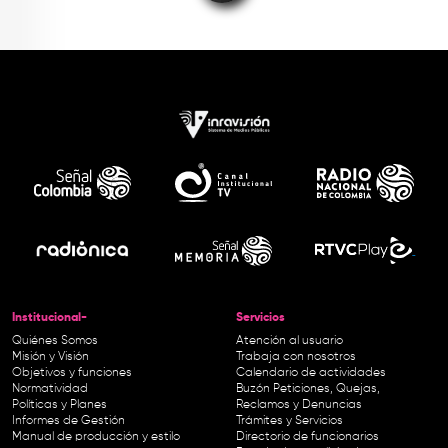
Institucional-
Servicios
Quiénes Somos
Atención al usuario
Misión y Visión
Trabaja con nosotros
Objetivos y funciones
Calendario de actividades
Normatividad
Buzón Peticiones, Quejas,
Políticas y Planes
Reclamos y Denuncias
Informes de Gestión
Trámites y Servicios
Manual de producción y estilo
Directorio de funcionarios