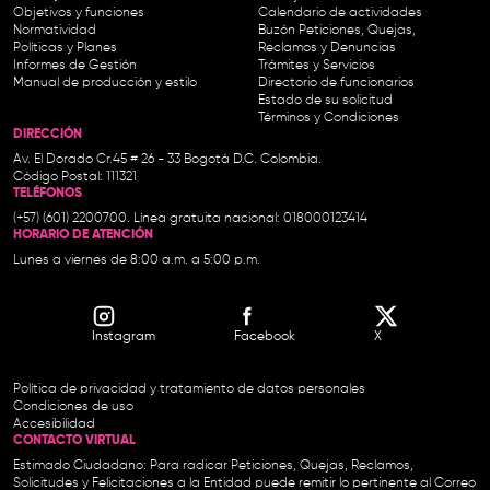
Objetivos y funciones
Calendario de actividades
Normatividad
Buzón Peticiones, Quejas,
Políticas y Planes
Reclamos y Denuncias
Informes de Gestión
Trámites y Servicios
Manual de producción y estilo
Directorio de funcionarios
Estado de su solicitud
Términos y Condiciones
DIRECCIÓN
Av. El Dorado Cr.45 # 26 - 33 Bogotá D.C. Colombia.
Código Postal: 111321
TELÉFONOS
(+57) (601) 2200700. Línea gratuita nacional: 018000123414
HORARIO DE ATENCIÓN
Lunes a viernes de 8:00 a.m. a 5:00 p.m.
Instagram
Facebook
X
Política de privacidad y tratamiento de datos personales
Condiciones de uso
Accesibilidad
CONTACTO VIRTUAL
Estimado Ciudadano: Para radicar Peticiones, Quejas, Reclamos,
Solicitudes y Felicitaciones a la Entidad puede remitir lo pertinente al Correo