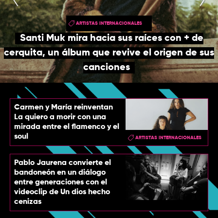
TOP
ARTISTAS INTERNACIONALES
QUIÉNES SOMOS
Santi Muk mira hacia sus raíces con + de
CONTACTO
cerquita, un álbum que revive el origen de sus
canciones
Carmen y María reinventan
La quiero a morir con una
mirada entre el flamenco y el
soul
ARTISTAS INTERNACIONALES
Pablo Jaurena convierte el
bandoneón en un diálogo
entre generaciones con el
videoclip de Un dios hecho
cenizas