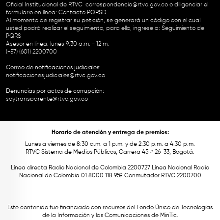
Oficial Institucional de RTVC
correspondencia@rtvc.gov.co
o diligenciar el
formulario en línea:
Contacto PQRSD.
Al momento de registrar su petición, se generará un código con el cual
usted podrá realizar el seguimiento, para ello, ingrese a:
Seguimiento de
PQRS
Asesor en línea: lunes 9:30 a.m. - 12 m.
(+57) (601) 2200700
Correo de notificaciones judiciales:
notificacionesjudiciales@rtvc.gov.co
Denuncias por actos de corrupción:
soytransparente@rtvc.gov.co
Horario de atención y entrega de premios:
Lunes a viernes de 8:30 a.m. a 1 p.m. y de 2:30 p.m. a 4:30 p.m.
RTVC Sistema de Medios Públicos, Carrera 45 # 26-33, Bogotá.
Línea directa Radio Nacional de Colombia 2200727 Línea Nacional Radio
Nacional de Colombia 01 8000 118 959. Conmutador RTVC 2200700
Este contenido fue financiado con recursos del Fondo Único de Tecnologías
de la Información y las Comunicaciones de MinTic.